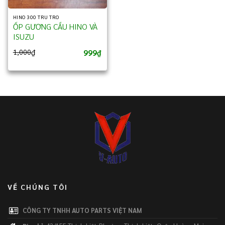
HINO 300 TRU TRO
ỐP GƯƠNG CẦU HINO VÀ
ISUZU
999
1,000
₫
₫
VỀ CHÚNG TÔI
CÔNG TY TNHH AUTO PARTS VIỆT NAM