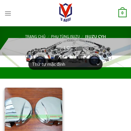
0
TRANG CHỦ
/
PHỤ TÙNG ISUZU
/
ISUZU CYH
LỌC