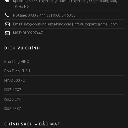
Địa chỉ:
42/155 Thịnh Liệt,Phường Thịnh Liệt, Quận Hoàng Mai,
TP. Hà Nội
Hotline:
0988.79.44.33 | 0931.54.68.55
Email:
info@phutungisuzu-hino.com | info.vautoparts@gmail.com
MST:
0109297447
DỊCH VỤ CHÍNH
Phụ Tùng HINO
Phụ Tùng ISUZU
HINO 500 FC
ISUZU CXZ
ISUZU CYH
ISUZU EXZ
CHÍNH SÁCH – BẢO MẬT