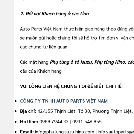
2. Đối với Khách hàng ở các tỉnh
Auto Parts Việt Nam thực hiện giao hàng theo đúng yê
xe muốn gửi hoặc chúng tôi sẽ hỗ trợ tìm đơn vị vận 
các chứng từ liên quan
Các mặt hàng
Phụ tùng ô tô Isuzu, Phụ tùng Hino, cá
cầu của Khách hàng
VUI LÒNG LIÊN HỆ CHÚNG TÔI ĐỂ BIẾT CHI TIẾT
CÔNG TY TNHH AUTO PARTS VIỆT NAM
Địa chỉ:
42/155 Thịnh Liệt, Tổ 30, Phường Thịnh Liệt,
Hotline:
0988.7944.33 | 0931.546.855
Email:
info@phutungisuzu-hino.com | info.vautoparts@