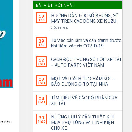
BÀI VIẾT MỚI NHẤT
HƯỚNG DẪN ĐỌC SỐ KHUNG, SỐ
19
Th8
MÁY TRÊN CÁC DÒNG XE ISUZU
1
Comment
10 việc cần làm và cần tránh trước
29
Th7
khi tiêm vắc xin COVID-19
CÁCH ĐỌC THÔNG SỐ LỐP XE TẢI
12
Th11
– AUTO PARTS VIỆT NAM
MỘT VÀI CÁCH TỰ CHĂM SÓC –
09
Th11
BẢO DƯỠNG Ô TÔ TẠI NHÀ
TÌM HIỂU VỀ CÁC BỘ PHẬN CỦA
04
Th11
XE TẢI
NHỮNG LƯU Ý CẦN THIẾT KHI
30
ào nhu
Th10
MUA PHỤ TÙNG VÀ LINH KIỆN
CHO XE