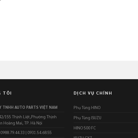
 TÔI
DỊCH VỤ CHÍNH
Y TNHH AUTO PARTS VIỆT NAM
Phụ Tùng HINO
2/155 Thịnh Liệt,Phường Thịnh
Phụ Tùng ISUZU
ận Hoàng Mai, TP. Hà Nội
HINO 500 FC
0988.79.44.33 | 0931.54.68.55
ISUZU CXZ