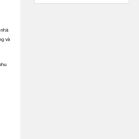
 nhà
ng và
nhu