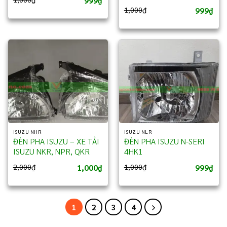
999
₫
999
1,000
₫
₫
ISUZU NHR
ISUZU NLR
ĐÈN PHA ISUZU – XE TẢI
ĐÈN PHA ISUZU N-SERI
ISUZU NKR, NPR, QKR
4HK1
1,000
999
2,000
₫
1,000
₫
₫
₫
1
2
3
4