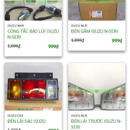
ISUZU NHR
ISUZU NLR
CÔNG TẮC BÁO LÙI ISUZU
ĐÈN GẦM ISUZU N-SERI
N-SERI
999
1,000
₫
₫
999
1,000
₫
₫
ISUZU CXZ
ISUZU NLR
ĐÈN LÁI SAU ISUZU
ĐÈN LÁI TRƯỚC ISUZU N-
SERI
1,000
₫