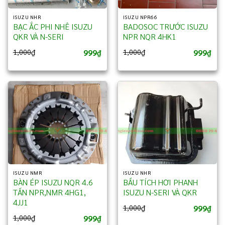
ISUZU NHR
ISUZU NPR66
BẠC ẮC PHI NHÊ ISUZU
BADOSOC TRƯỚC ISUZU
QKR VÀ N-SERI
NPR NQR 4HK1
999
999
1,000
₫
1,000
₫
₫
₫
ISUZU NMR
ISUZU NHR
BÀN ÉP ISUZU NQR 4.6
BẦU TÍCH HƠI PHANH
TẤN NPR,NMR 4HG1,
ISUZU N-SERI VÀ QKR
4JJ1
999
1,000
₫
₫
999
1,000
₫
₫