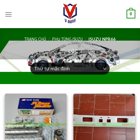
0
TRANG CHỦ
/
PHỤ TÙNG ISUZU
/
ISUZU NPR66
LỌC