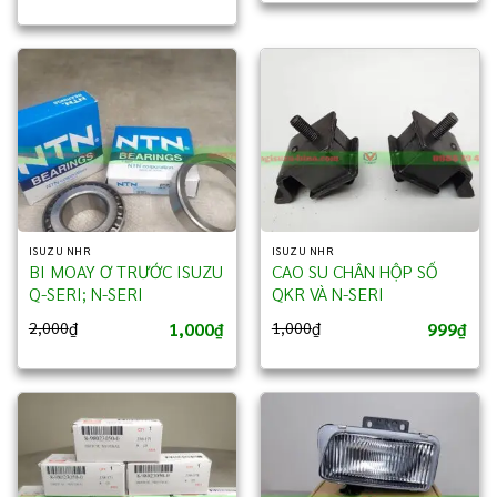
ISUZU NHR
ISUZU NHR
BI MOAY Ơ TRƯỚC ISUZU
CAO SU CHÂN HỘP SỐ
Q-SERI; N-SERI
QKR VÀ N-SERI
1,000
999
2,000
₫
1,000
₫
₫
₫