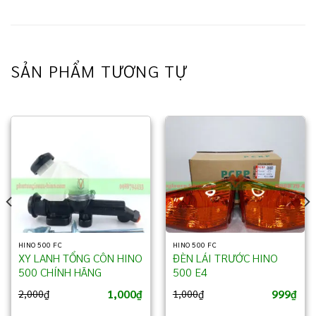
SẢN PHẨM TƯƠNG TỰ
HINO 500 FC
HINO 500 FC
XY LANH TỔNG CÔN HINO
ĐÈN LÁI TRƯỚC HINO
500 CHÍNH HÃNG
500 E4
1,000
999
2,000
₫
1,000
₫
₫
₫