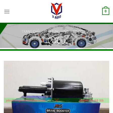
0
TRANG CHỦ
/
PHỤ TÙNG HINO
/
HINO 500 FL