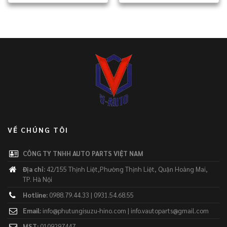
VỀ CHÚNG TÔI
CÔNG TY TNHH AUTO PARTS VIỆT NAM
Địa chỉ:
42/155 Thịnh Liệt,Phường Thịnh Liệt, Quận Hoàng Mai,
TP. Hà Nội
Hotline:
0988.79.44.33 | 0931.54.68.55
Email:
info@phutungisuzu-hino.com | info.vautoparts@gmail.com
MST:
0109297447