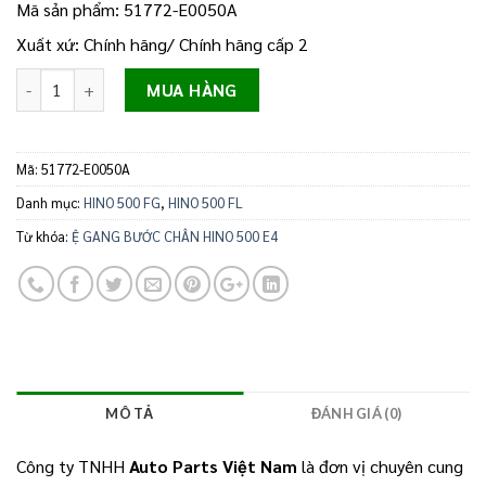
Mã sản phẩm: 51772-E0050A
Xuất xứ: Chính hãng/ Chính hãng cấp 2
Số lượng
MUA HÀNG
Mã:
51772-E0050A
Danh mục:
HINO 500 FG
,
HINO 500 FL
Từ khóa:
Ệ GANG BƯỚC CHÂN HINO 500 E4
MÔ TẢ
ĐÁNH GIÁ (0)
Công ty TNHH
Auto Parts Việt Nam
là đơn vị chuyên cung