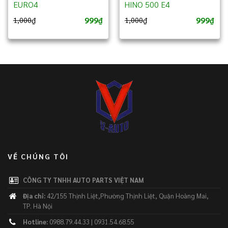
EURO4
HINO 500 E4
999
999
1,000
₫
1,000
₫
₫
₫
VỀ CHÚNG TÔI
CÔNG TY TNHH AUTO PARTS VIỆT NAM
Địa chỉ:
42/155 Thịnh Liệt,Phường Thịnh Liệt, Quận Hoàng Mai,
TP. Hà Nội
Hotline:
0988.79.44.33 | 0931.54.68.55