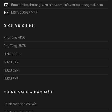
Email:
info@phutungisuzu-hino.com | info.vautoparts@gmail.com
MST:
0109297447
DỊCH VỤ CHÍNH
Phụ Tùng HINO
Phụ Tùng ISUZU
HINO 500 FC
ISUZU CXZ
ISUZU CYH
ISUZU EXZ
CHÍNH SÁCH – BẢO MẬT
Chính sách vận chuyển