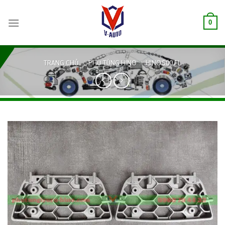
0
TRANG CHỦ
/
PHỤ TÙNG HINO
/
HINO 500 FL